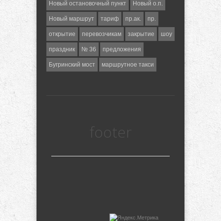
Новый остановочный пункт
Новый о.п.
Новый маршрут
тариф
пр.ак.
пр.
открытие
перевозчикам
закрытие
шоу
праздник
№ 36
предложения
Бугринский мост
маршрутное такси
footer