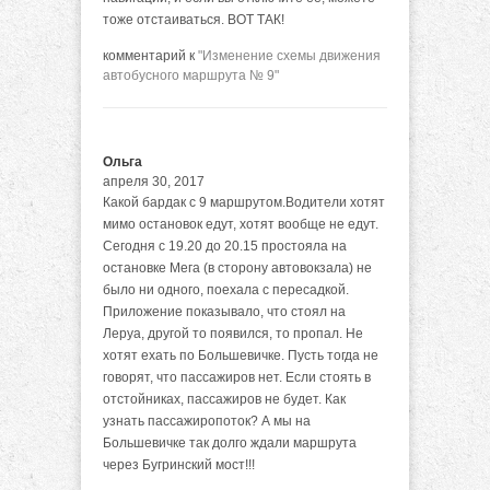
тоже отстаиваться. ВОТ ТАК!
комментарий к
"Изменение схемы движения
автобусного маршрута № 9"
Ольга
апреля 30, 2017
Какой бардак с 9 маршрутом.Водители хотят
мимо остановок едут, хотят вообще не едут.
Сегодня с 19.20 до 20.15 простояла на
остановке Мега (в сторону автовокзала) не
было ни одного, поехала с пересадкой.
Приложение показывало, что стоял на
Леруа, другой то появился, то пропал. Не
хотят ехать по Большевичке. Пусть тогда не
говорят, что пассажиров нет. Если стоять в
отстойниках, пассажиров не будет. Как
узнать пассажиропоток? А мы на
Большевичке так долго ждали маршрута
через Бугринский мост!!!