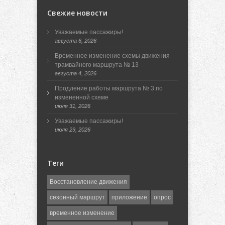
Свежие новости
Уважаемые пассажиры!
августа 6, 2026
Временное изменение схемы движения
трамвайного маршрута № 13
августа 4, 2026
Продление работы маршрута № 3 по
измененной схеме
июля 31, 2026
Уважаемые пассажиры!
июля 29, 2026
Теги
Восстановление движения
сезонный маршрут
приложение
опрос
временное изменение