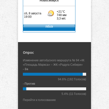
Новосибирск
Опрос
Изменение автобусного маршрута № 94 «М.
«Площадь Маркса» – ЖК «Радуга Сибири»
- За
94.6%
(192 Голосов)
- Против
5.4%
(11 Голосов)
Перейти к голосованию