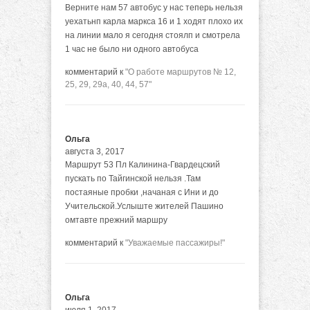
Верните нам 57 автобус у нас теперь нельзя
уехатьнп карла маркса 16 и 1 ходят плохо их
на линии мало я сегодня стоялп и смотрела
1 час не было ни одного автобуса
комментарий к
"О работе маршрутов № 12,
25, 29, 29а, 40, 44, 57"
Ольга
августа 3, 2017
Маршрут 53 Пл Калинина-Гвардецский
пускать по Тайгинской нельзя .Там
постаяные пробки ,начаная с Ини и до
Учительской.Услыште жителей Пашино
омтавте прежний маршру
комментарий к
"Уважаемые пассажиры!"
Ольга