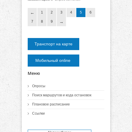
1
2
3
4
5
6
7
8
9
Транспорт на карте
Мобильный online
Меню
Опросы
Поиск маршрутов и кода остановок
Плановое расписание
Ссылки