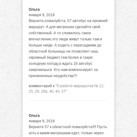
Ольга
января 9, 2018
Верните,пожалуйста, 57 автобус на прежний
маршрут. А для матрешек сделайте свой
собственный. А то сложилось такое
впечатление,что люди живут только там и
больше нигде. А ездить с пересадкими до
областной больницы не позволяет наш
скромный бюджет,тем более в такую
холодную погоду,а ждать 16 автобус
замучаешься. Кто нам компенсирует за
причиненные неудобства?!
комментарий к
"О работе маршрутов № 12,
25, 29, 29а, 40, 44, 57"
Ольга
января 9, 2018
Верните 57 к областной пожалуйста!!!! Пусть
хоть к каким матрешкам едет, только через