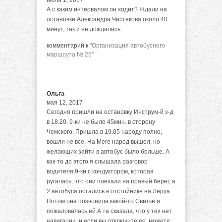
июля 1, 2017
А с каким интервалом он ходит? Ждали на
остановке Александра Чистякова около 40
минут, так и не дождались.
комментарий к
"Организация автобусного
маршрута № 25"
Ольга
мая 12, 2017
Сегодня пришли на остановку Инструм-й з-д
в 18.20. 9-ки не было 45мин. в сторону
Чемского. Пришла в 19.05 народу полно,
вошли не все. На Меге народ вышел, но
желающих зайти в автобус было больше. А
как-то до этого я слышала разговор
водителя 9-ки с кондуктором, которая
ругалась, что они поехали на правый берег, а
2 автобуса остались в отстойнике на Леруа.
Потом она позвонила какой-то Светке и
пожаловалась ей.А та сказала, что у тех нет
навигации, и если вы отключите ее, можете