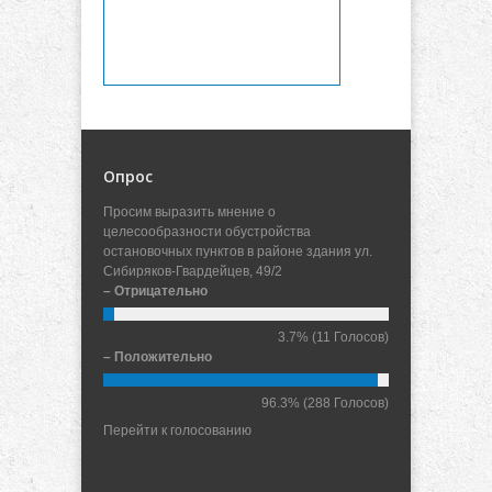
Опрос
Просим выразить мнение о
целесообразности обустройства
остановочных пунктов в районе здания ул.
Сибиряков-Гвардейцев, 49/2
– Отрицательно
3.7%
(11 Голосов)
– Положительно
96.3%
(288 Голосов)
Перейти к голосованию