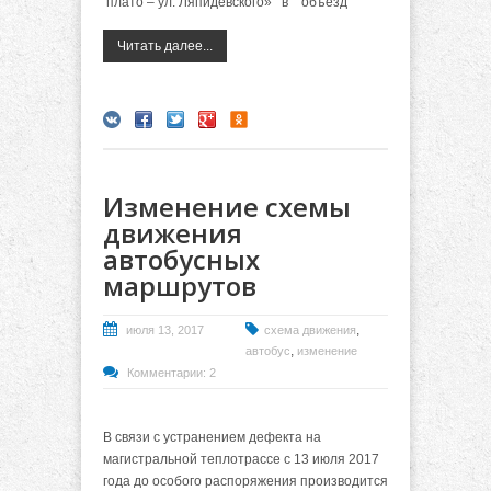
плато – ул. Ляпидевского» в объезд
Читать далее...
Изменение схемы
движения
автобусных
маршрутов
,
июля 13, 2017
схема движения
,
автобус
изменение
Комментарии: 2
В связи с устранением дефекта на
магистральной теплотрассе с 13 июля 2017
года до особого распоряжения производится