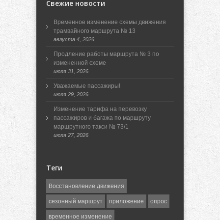
Свежие новости
Временное изменение схемы движения
трамвайного маршрута № 13
августа 4, 2026
Продление работы маршрута № 3 по
измененной схеме
июля 31, 2026
Уважаемые пассажиры!
июля 29, 2026
Изменение тарифа на перевозку
пассажиров и багажа по маршруту
маршрутного такси № 73/1
июля 27, 2026
Теги
Восстановление движения
сезонный маршрут
приложение
опрос
временное изменение