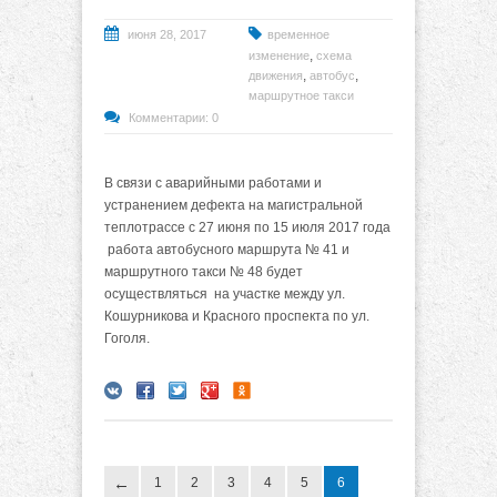
июня 28, 2017
временное
,
изменение
схема
,
,
движения
автобус
маршрутное такси
Комментарии: 0
В связи с аварийными работами и
устранением дефекта на магистральной
теплотрассе с 27 июня по 15 июля 2017 года
работа автобусного маршрута № 41 и
маршрутного такси № 48 будет
осуществляться на участке между ул.
Кошурникова и Красного проспекта по ул.
Гоголя.
1
2
3
4
5
6