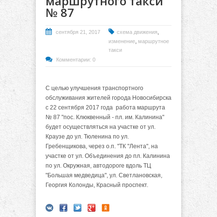
маршрутного такси
№ 87
,
сентября 21, 2017
схема движения
,
изменение
маршрутное
такси
Комментарии: 0
С целью улучшения транспортного
обслуживания жителей города Новосибирска
с 22 сентября 2017 года работа маршрута
№ 87 "пос. Клюквенный - пл. им. Калинина"
будет осуществляться на участке от ул.
Краузе до ул. Тюленина по ул.
Гребенщикова, через о.п. "ТК "Лента", на
участке от ул. Объединения до пл. Калинина
по ул. Окружная, автодороге вдоль ТЦ
"Большая медведица", ул. Светлановская,
Георгия Колонды, Красный проспект.