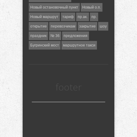
Новый остановочный пункт
Новый о.п.
Новый маршрут
тариф
пр.ак.
пр.
открытие
перевозчикам
закрытие
шоу
праздник
№ 36
предложения
Бугринский мост
маршрутное такси
footer