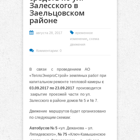
Залесского в
Заельцовском
районе
августа 28, 2017
временное
,
изменение
схема
движения
Комментарии: 0
В связи с проведением АО
«ТеплоЭнергоСтрой» земляных работ при
капитальном ремонте тепловой камеры
с
03.09.2017 по 23.09.2017
производится
закрытие проезжей части по ул.
Залесского в районе домов № 5 и № 7.
Движение маршрутов будет организовано
по следующим схемам:
Автобусов № 5
«ул. Дюканова – ул.
Ляпидевского»,
№ 75
«Ключ-Камышенское