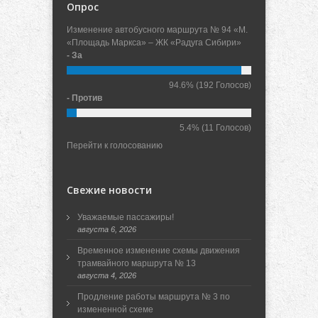
Опрос
Изменение автобусного маршрута № 94 «М.
«Площадь Маркса» – ЖК «Радуга Сибири»
- За
94.6%
(192 Голосов)
- Против
5.4%
(11 Голосов)
Перейти к голосованию
Свежие новости
Уважаемые пассажиры!
августа 6, 2026
Временное изменение схемы движения
трамвайного маршрута № 13
августа 4, 2026
Продление работы маршрута № 3 по
измененной схеме