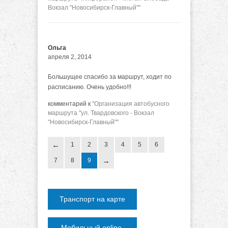
Вокзал "Новосибирск-Главный""
Ольга
апреля 2, 2014
Большущее спасибо за маршрут, ходит по
расписанию. Очень удобно!!!
комментарий к
"Организация автобусного
маршрута "ул. Твардовского - Вокзал
"Новосибирск-Главный""
1
2
3
4
5
6
7
8
9
Транспорт на карте
Мобильный online