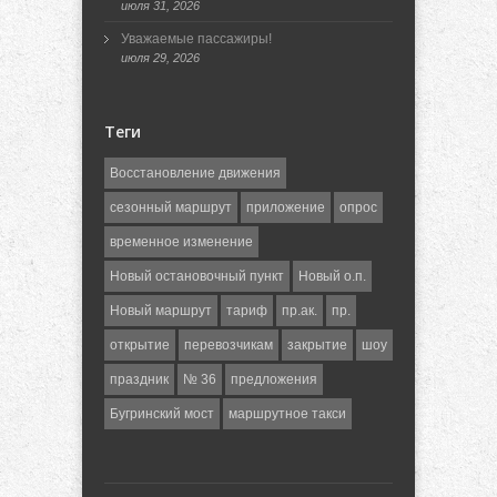
июля 31, 2026
Уважаемые пассажиры!
июля 29, 2026
Теги
Восстановление движения
сезонный маршрут
приложение
опрос
временное изменение
Новый остановочный пункт
Новый о.п.
Новый маршрут
тариф
пр.ак.
пр.
открытие
перевозчикам
закрытие
шоу
праздник
№ 36
предложения
Бугринский мост
маршрутное такси