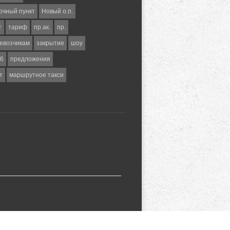
очный пункт
Новый о.п.
т
тариф
пр.ак.
пр.
евозчикам
закрытие
шоу
6
предложения
т
маршрутное такси