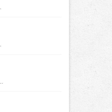
"
"
 "