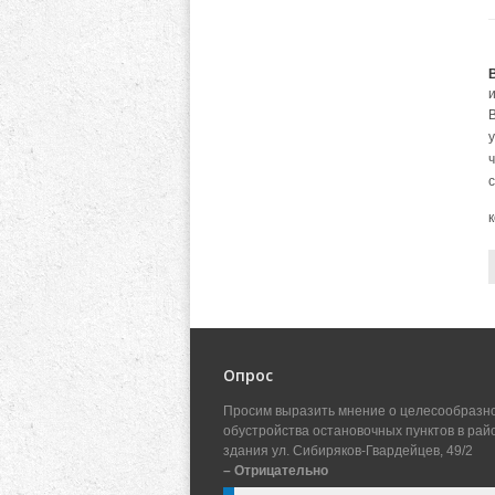
с
Опрос
Просим выразить мнение о целесообразн
обустройства остановочных пунктов в рай
здания ул. Сибиряков-Гвардейцев, 49/2
– Отрицательно