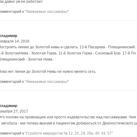
Так давно уж не работает
комментарий к
"Уважаемые пассажиры!"
Владимир
февраля 14, 2018
Построить линию до Золотой нивы и сделать: 13-й Писарева - Плющихинский.
-й ЗолотаяНива - Золотая Горка. 11-й Золотая Горка - Сосновый Бор. 17-й Пл
Плющихинский - Золотая Нива.
Пока нет линии до Золотой Нивы не нужно менять сеть.
комментарий к
"Уважаемые пассажиры!"
Владимир
декабря 27, 2017
Это похоже на провокацию или просто издевательство над пассажирами. Чем
2 автобуса - как теперь врачам и пациентам добираться от Диагностического
комментарий к
"О работе маршрутов № 12, 25, 29, 29а, 40, 44, 57"