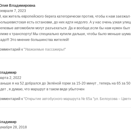
Юлия Владимировна
февраля 7, 2023
Я, как житель европейского берега категорически против, чтобы к нам заезжа
ольшевистская есть остановки, до них идти недолго. А у нас очень узкая улиц
легковые автомобили могут разъехаться. Да и вообще,если бы нам нужен был
ближе к транспорту! Мы специально купили дальше, чтобы было меньше шума и
надо!!! Это мнение большинства жителей!
комментарий к
"Уважаемые пассажиры!"
Владимир
марта 2, 2022
аньше я на 52 добрался до Зелёной горки за 15-20 минут , теперь на 65 за 50
едет , я думаю, что маршрут в таком виде убыточен
комментарий к
"Открытие автобусного маршрута № 65а "ул. Белоусова – Цветн
Владимир
декабря 28, 2018