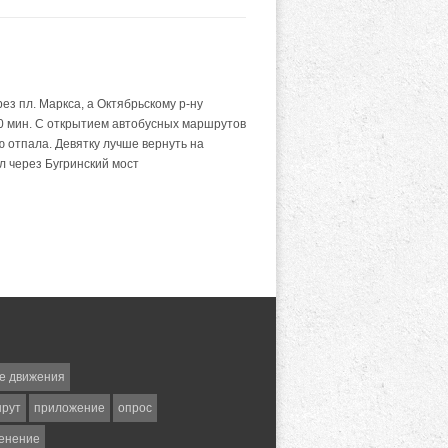
ез пл. Маркса, а Октябрьскому р-ну
10 мин. С открытием автобусных маршрутов
ю отпала. Девятку лучше вернуть на
ал через Бугринский мост
е движения
шрут
приложение
опрос
енение