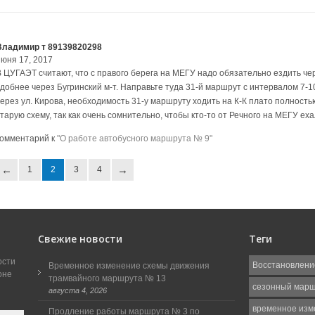
Владимир т 89139820298
июня 17, 2017
В ЦУГАЭТ считают, что с правого берега на МЕГУ надо обязательно ездить чер
удобнее через Бугринский м-т. Направьте туда 31-й маршрут с интервалом 7-
через ул. Кирова, необходимость 31-у маршруту ходить на К-К плато полность
тарую схему, так как очень сомнительно, чтобы кто-то от Речного на МЕГУ ех
комментарий к
"О работе автобусного маршрута № 9"
1
2
3
4
Свежие новости
Теги
ости
Восстановлени
Временное изменение схемы движения
оне
трамвайного маршрута № 13
сезонный мар
августа 4, 2026
временное изм
Продление работы маршрута № 3 по