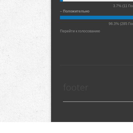
3.7%
(11 Го
– Положительно
96.3%
(285 Го
Перейти к голосованию
footer