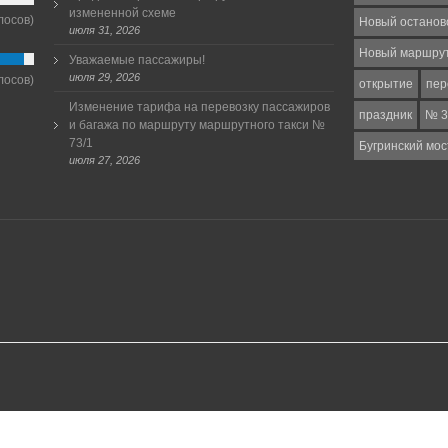
измененной схеме
лосов)
Новый останов
июля 31, 2026
Новый маршру
Уважаемые пассажиры!
июля 29, 2026
лосов)
открытие
пер
Изменение тарифа на перевозку пассажиров
праздник
№ 3
и багажа по маршруту маршрутного такси №
73/1
Бугринский мос
июля 27, 2026